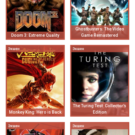
Ghostbusters: The Video
Doom 3: Extreme Quality
Game Remastered
Экшен
Экшен
The Turing Test: Collector's
Monkey King: Hero is Back
Edition
Экшен
Экшен