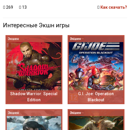
269
13
Как скачать?
Интересные Экшн игры
Экшен
Экшен
Shadow Warrior: Special
G.I. Joe: Operation
Edition
Blackout
Экшен
Экшен