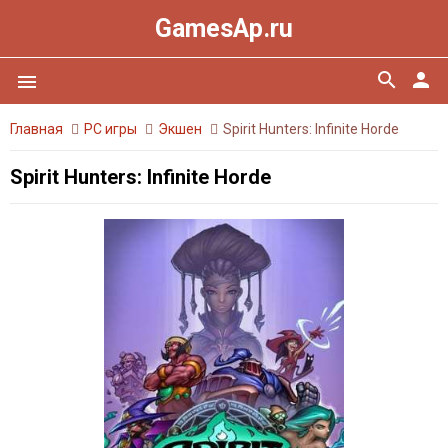
GamesAp.ru
search
person
menu
Главная
PC игры
Экшен
Spirit Hunters: Infinite Horde
Spirit Hunters: Infinite Horde