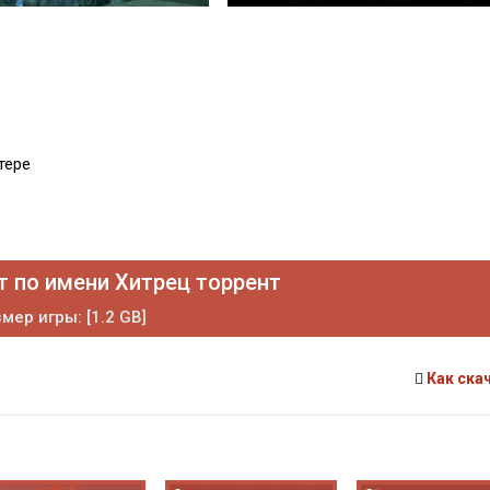
тере
т по имени Хитрец торрент
мер игры: [1.2 GB]
Как ска