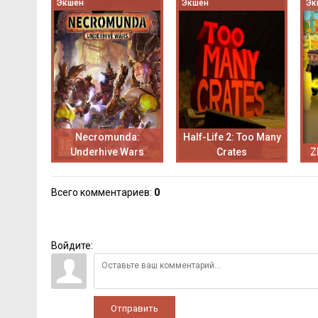
Экшен
Экшен
Эк
Necromunda:
Half-Life 2: Too Many
Underhive Wars
Crates
Z
Всего комментариев
:
0
Войдите:
Отправить