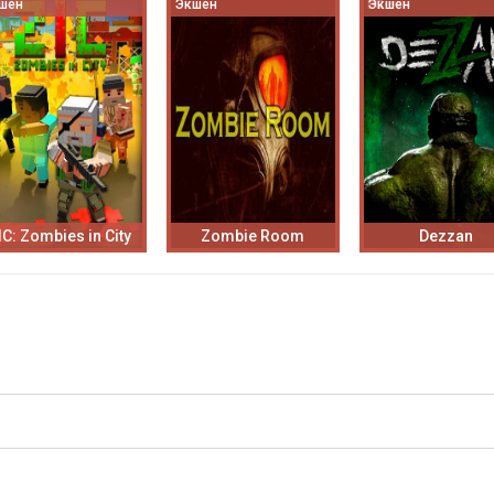
шен
Экшен
Экшен
IC: Zombies in City
Zombie Room
Dezzan