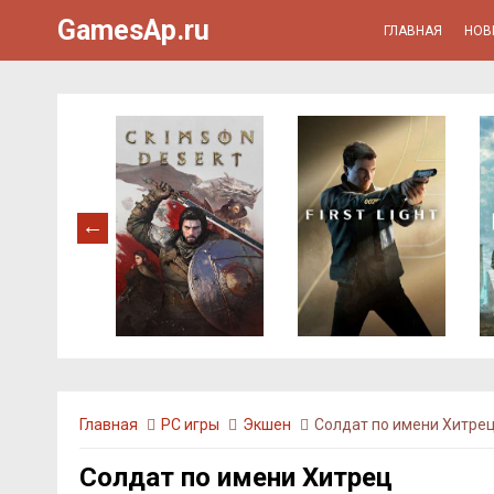
GamesAp.ru
ГЛАВНАЯ
НОВ
Главная
PC игры
Экшен
Солдат по имени Хитре
Солдат по имени Хитрец