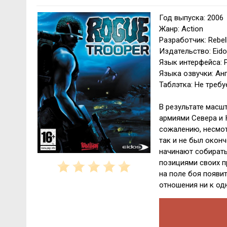
Год выпуска: 2006
Жанр: Action
Разработчик: Rebel
Издательство: Eidos
Язык интерфейса: 
Языка озвучки: Ан
Таблэтка: Не требу
В результате масш
армиями Севера и 
сожалению, несмот
так и не был окон
начинают собирать
позициями своих п
на поле боя появи
отношения ни к од