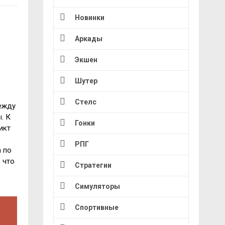
Новинки
Аркады
Экшен
Шутер
Стелс
ежду
. К
Гонки
икт
РПГ
 по
 что
Стратегии
Симуляторы
Спортивные