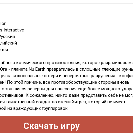
lion
 Interactive
Русский
глийский
ется
табного космического противостояния, которое разразилось м
Юга - планета Nu Earth превратилась в сплошные тлеющие руины
ря на колоссальные потери и невероятные разрушения - конфл
чен! По этой причине, все противоборствующие стороны вновь
 оставшиеся резервы для нанесения еще более мощного удара
ротивников. К сожалению, никто даже представить себе не мог,
тся таинственный солдат по имени Хитрец, который не имеет
ной из враждующих группировок...
Скачать игру