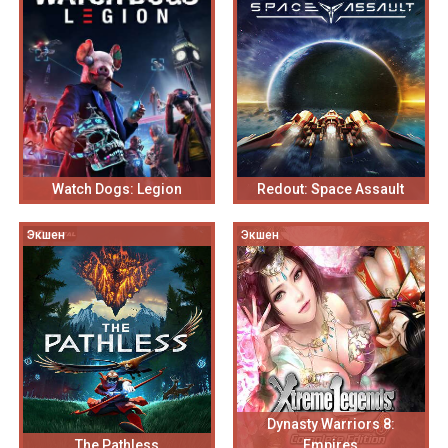
Watch Dogs: Legion
Redout: Space Assault
Экшен
Экшен
Dynasty Warriors 8:
The Pathless
Empires