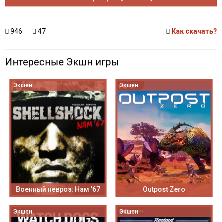
946
47
Как скачать?
Интересные Экшн игры
Экшен
Экшен
Военный невроз: Нам '67
Outpost Zero
Экшен
Экшен