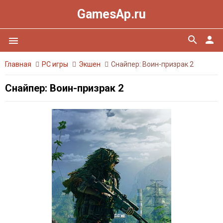
GamesAp.ru
search
person
menu
Главная
PC игры
Экшен
Снайпер: Воин-призрак 2
Снайпер: Воин-призрак 2