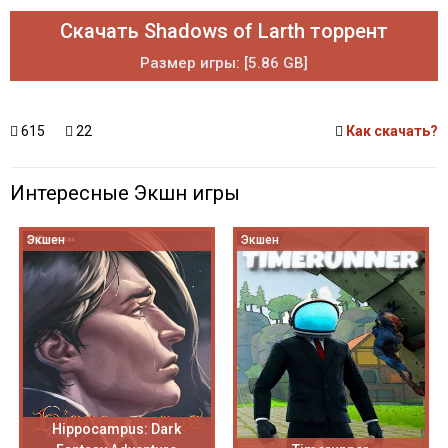
Скачать Shadows of Larth торрент
Размер игры: [5.86 GB]
615
22
Как скачать?
Интересные Экшн игры
Экшен
Экшен
Hippocampus: Dark