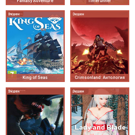
Fantasy Adventure
Timerunner
Экшен
Экшен
King of Seas
Crimsonland: Антология
Экшен
Экшен