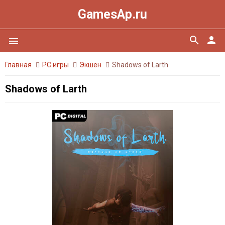
GamesAp.ru
search
person
menu
Главная
PC игры
Экшен
Shadows of Larth
Shadows of Larth