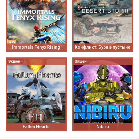
Immortals Fenyx Rising
Конфликт: Буря в пустыне
Экшен
Экшен
Fallen Hearts
Nibiru