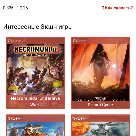
336
25
Как скачать?
Интересные Экшн игры
Экшен
Экшен
Necromunda: Underhive
Wars
Dream Cycle
Экшен
Экшен