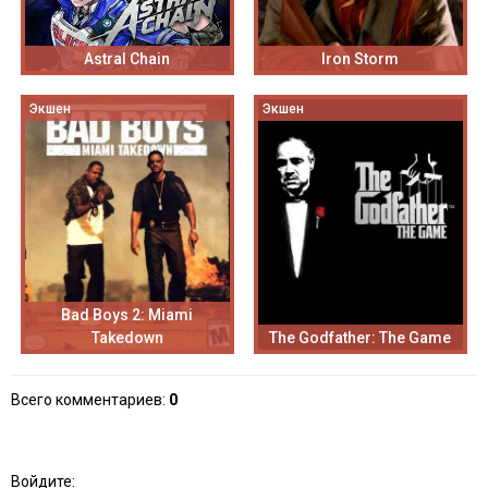
Astral Chain
Iron Storm
Экшен
Экшен
Bad Boys 2: Miami
Takedown
The Godfather: The Game
Всего комментариев
:
0
Войдите: