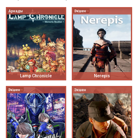
Аркады
Экшен
Lamp Chronicle
Nerepis
Экшен
Экшен