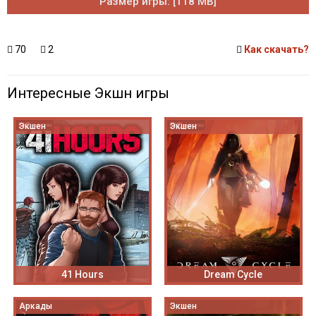
Размер игры: [118 MB]
70
2
Как скачать?
Интересные Экшн игры
Экшен
Экшен
41 Hours
Dream Cycle
Аркады
Экшен