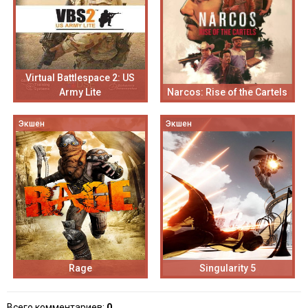
Virtual Battlespace 2: US
Army Lite
Narcos: Rise of the Cartels
Экшен
Экшен
Rage
Singularity 5
Всего комментариев
:
0