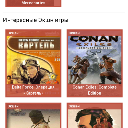
Mercenaries
Интересные Экшн игры
Экшен
Экшен
Delta Force: Операция
Conan Exiles: Complete
«Картель»
Edition
Экшен
Экшен