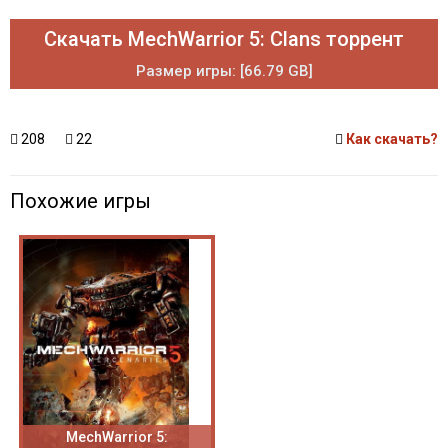
Скачать MechWarrior 5: Clans торрент
Размер игры: [66.79 GB]
208
22
Как скачать?
Похожие игры
MechWarrior 5: