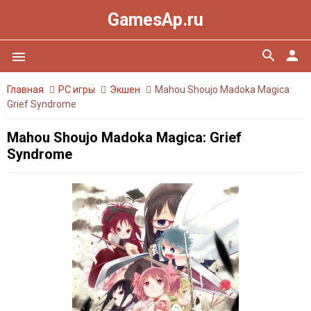
GamesAp.ru
search
person
menu
Главная
PC игры
Экшен
Mahou Shoujo Madoka Magica:
Grief Syndrome
Mahou Shoujo Madoka Magica: Grief
Syndrome