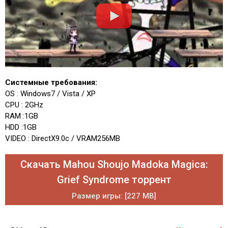
Системные требования:
OS : Windows7 / Vista / XP
CPU : 2GHz
RAM :1GB
HDD :1GB
VIDEO : DirectX9.0c / VRAM256MB
Скачать Mahou Shoujo Madoka Magica:
Grief Syndrome торрент
Размер игры: [227 MB]