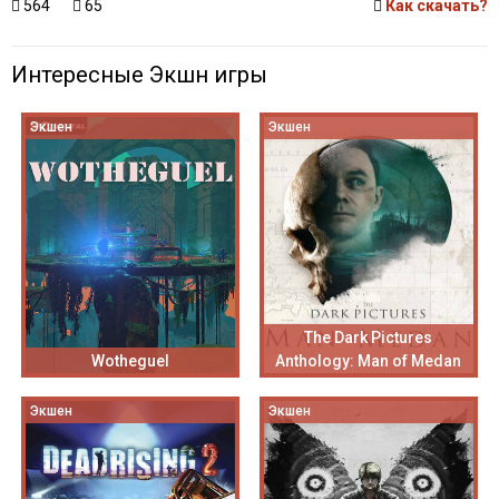
564
65
Как скачать?
Интересные Экшн игры
Экшен
Экшен
The Dark Pictures
Wotheguel
Anthology: Man of Medan
Экшен
Экшен