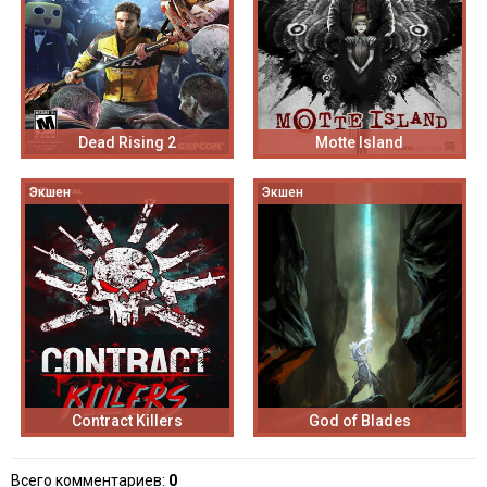
Dead Rising 2
Motte Island
Экшен
Экшен
Contract Killers
God of Blades
Всего комментариев
:
0