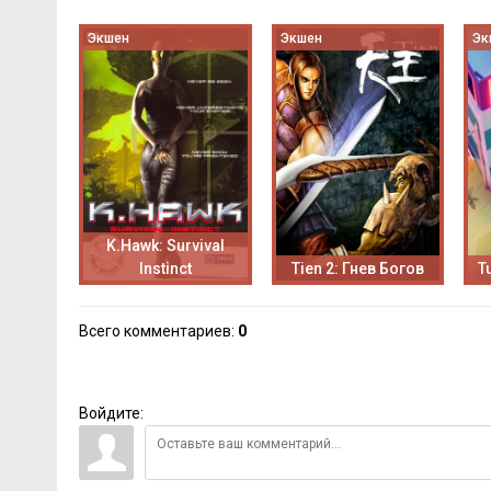
Экшен
Экшен
Эк
K.Hawk: Survival
Instinct
Tien 2: Гнев Богов
T
Всего комментариев
:
0
Войдите: