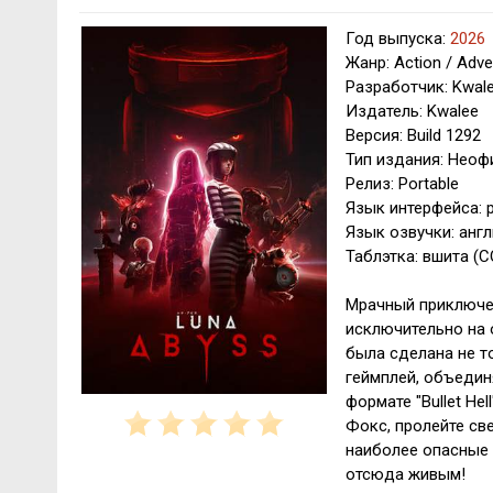
Год выпуска:
2026
Жанр: Action / Adven
Разработчик: Kwal
Издатель: Kwalee
Версия: Build 1292
Тип издания: Нео
Релиз: Portable
Язык интерфейса: р
Язык озвучки: анг
Таблэтка: вшита (
Мрачный приключен
исключительно на 
была сделана не т
геймплей, объедин
формате "Bullet He
Фокс, пролейте св
наиболее опасные 
отсюда живым!