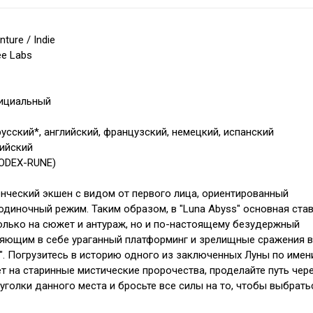
ture / Indie
ee Labs
фициальный
усский*, английский, французский, немецкий, испанский
лийский
CODEX-RUNE)
ческий экшен с видом от первого лица, ориентированный
одиночный режим. Таким образом, в "Luna Abyss" основная ста
олько на сюжет и антураж, но и по-настоящему безудержный
яющим в себе ураганный платформинг и зрелищные сражения в
ll". Погрузитесь в историю одного из заключенных Луны по имен
ет на старинные мистические пророчества, проделайте путь чер
уголки данного места и бросьте все силы на то, чтобы выбрать