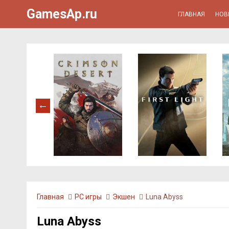
GamesAp.ru
ГЛАВНАЯ
НОВ
Главная
PC игры
Экшен
Luna Abyss
Luna Abyss