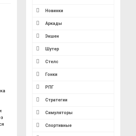
Новинки
Аркады
Экшен
Шутер
Стелс
Гонки
РПГ
вка
Стратегии
и
Симуляторы
ез
ся
Спортивные