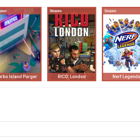
шен
Экшен
Экшен
urbo Island Purger
RICO: London
Nerf Legend