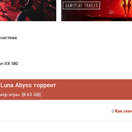
 система
on RX 580
 Luna Abyss торрент
мер игры: [8.63 GB]
Как ска