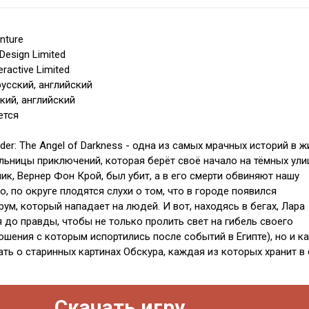
nture
Design Limited
ractive Limited
усский, английский
кий, английский
ется
ider: The Angel of Darkness - одна из самых мрачных историй в ж
льницы приключений, которая берёт своё начало на тёмных ули
ик, Вернер Фон Крой, был убит, а в его смерти обвиняют нашу
о, по округе плодятся слухи о том, что в городе появился
ум, который нападает на людей. И вот, находясь в бегах, Лара
 до правды, чтобы не только пролить свет на гибель своего
ошения с которым испортились после событий в Египте), но и к
ть о старинных картинах Обскура, каждая из которых хранит в
Скачать игру