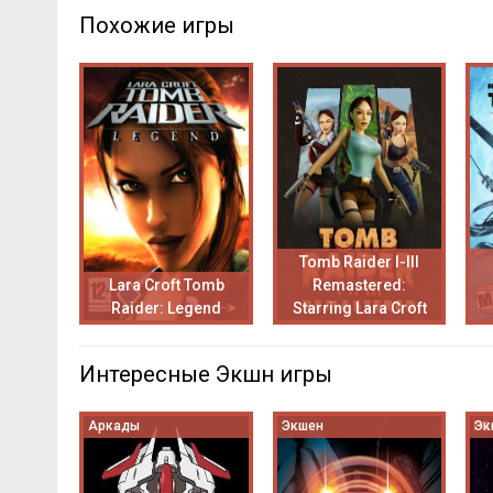
Похожие игры
Tomb Raider I-III
Lara Croft Tomb
Remastered:
Raider: Legend
Starring Lara Croft
Интересные Экшн игры
Аркады
Экшен
Эк