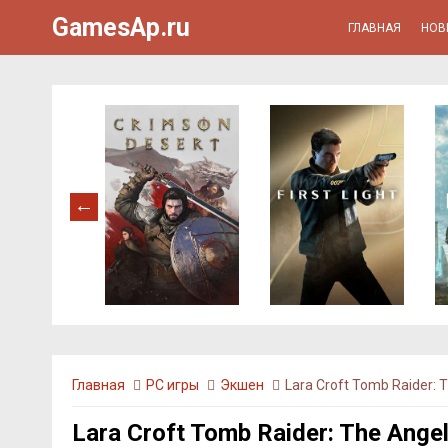
GamesAp.ru
ГЛАВНАЯ
НОВ
Главная
PC игры
Экшен
Lara Croft Tomb Raider: 
Lara Croft Tomb Raider: The Ange