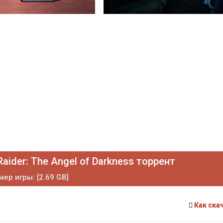
Raider: The Angel of Darkness торрент
мер игры: [2.69 GB]
Как ска