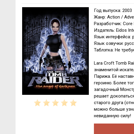
Год выпуска: 2003
Жанр: Action / Adve
Разработчик: Core 
Издатель: Eidos Inte
Язык интерфейса: р
Язык озвучки: русс
Таблэтка: Не требу
Lara Croft Tomb Ra
знаменитой искате
Парижа. Её наставн
героиню. Более тог
загадочный Монстр
решает докопаться
старого друга (отн
можно больше узна
невиданную силу!