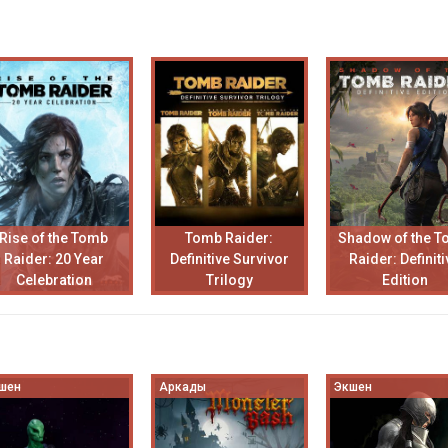
Rise of the Tomb
Tomb Raider:
Shadow of the 
Raider: 20 Year
Definitive Survivor
Raider: Definiti
Celebration
Trilogy
Edition
шен
Аркады
Экшен