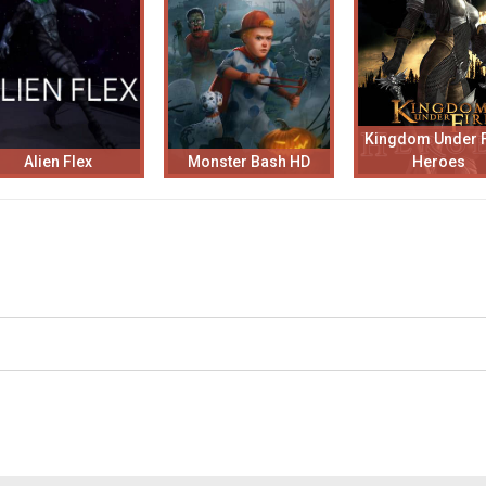
Kingdom Under F
Alien Flex
Monster Bash HD
Heroes