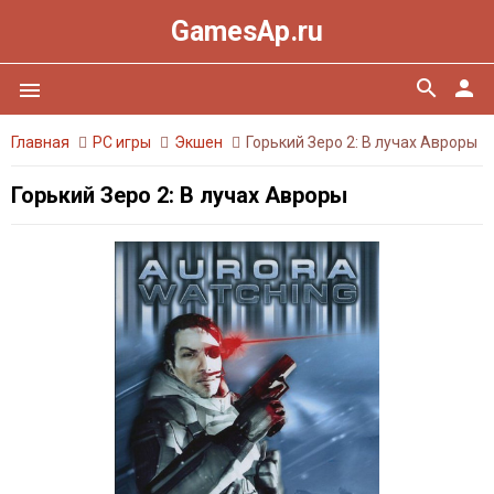
GamesAp.ru
search
person
menu
Главная
PC игры
Экшен
Горький Зеро 2: В лучах Авроры
Горький Зеро 2: В лучах Авроры