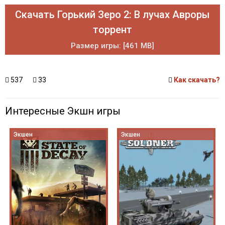
Скачать Горький Зеро 2: В лучах Авроры
торрент
Размер игры: [461 MB]
537
33
Как скачать?
Интересные Экшн игры
Экшен
Экшен