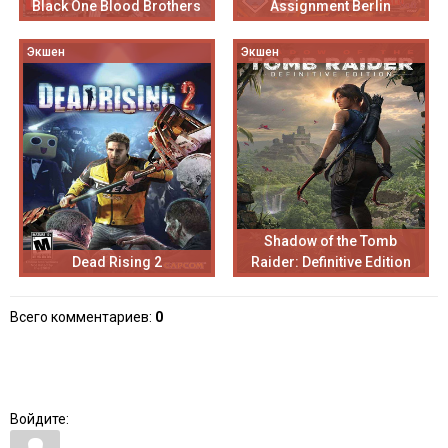
Black One Blood Brothers
Assignment Berlin
Экшен
Экшен
Shadow of the Tomb
Dead Rising 2
Raider: Definitive Edition
Всего комментариев
:
0
Войдите: