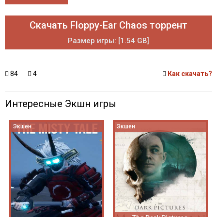
Скачать Floppy-Ear Chaos торрент
Размер игры: [1.54 GB]
84
4
Как скачать?
Интересные Экшн игры
Экшен
Экшен