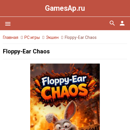
GamesAp.ru
search
person
menu
Главная
PC игры
Экшен
Floppy-Ear Chaos
Floppy-Ear Chaos