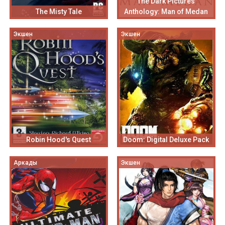
The Dark Pictures
The Misty Tale
Anthology: Man of Medan
Экшен
Экшен
Robin Hood's Quest
Doom: Digital Deluxe Pack
Аркады
Экшен