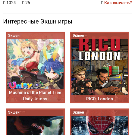
1024
25
Как скачать?
Интересные Экшн игры
Экшен
Экшен
Machina of the Planet Tree
-Unity Unions-
RICO: London
Экшен
Экшен