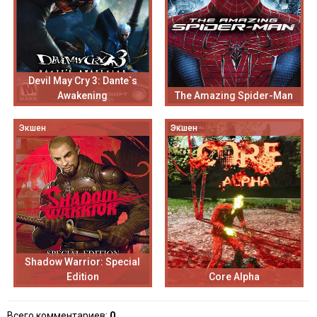
Devil May Cry 3: Dante`s
Awakening
The Amazing Spider-Man
Экшен
Экшен
Shadow Warrior: Special
Edition
Core Alpha
Всего комментариев
:
0