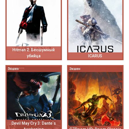
Hitman 2: Бесшумный
убийца
ICARUS
Экшен
Экшен
Devil May Cry 3: Dante`s