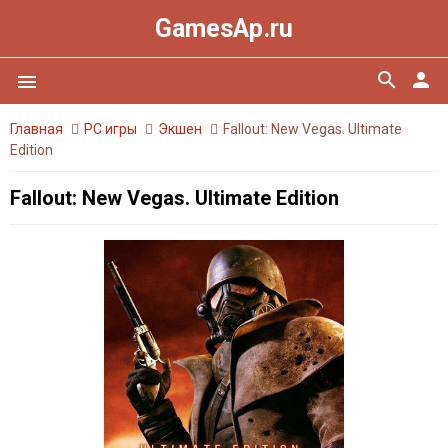
GamesAp.ru
search
person
menu
Главная
PC игры
Экшен
Fallout: New Vegas. Ultimate
Edition
Fallout: New Vegas. Ultimate Edition