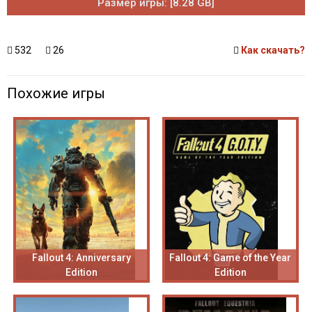
Размер игры: [8.28 GB]
532
26
Как скачать?
Похожие игры
Fallout 4: Anniversary
Fallout 4: Game of the Year
Edition
Edition