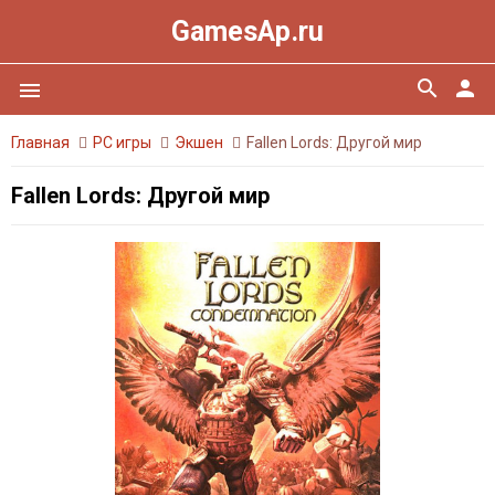
GamesAp.ru
search
person
menu
Главная
PC игры
Экшен
Fallen Lords: Другой мир
Fallen Lords: Другой мир