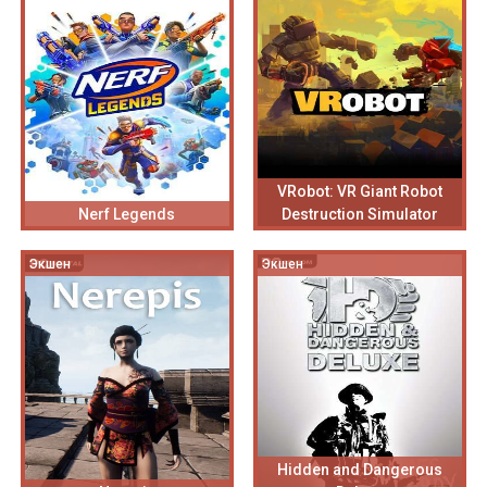
VRobot: VR Giant Robot
Nerf Legends
Destruction Simulator
Экшен
Экшен
Hidden and Dangerous