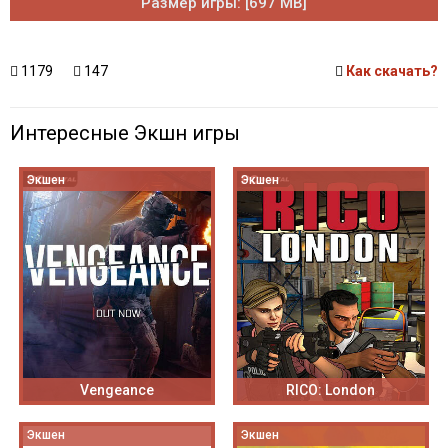
Размер игры: [697 MB]
1179
147
Как скачать?
Интересные Экшн игры
Экшен
Экшен
Vengeance
RICO: London
Экшен
Экшен