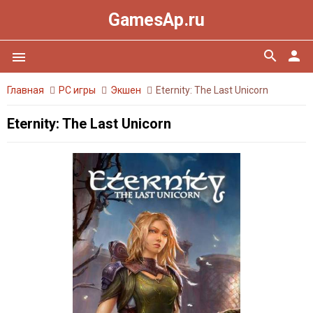
GamesAp.ru
search
person
menu
Главная
PC игры
Экшен
Eternity: The Last Unicorn
Eternity: The Last Unicorn