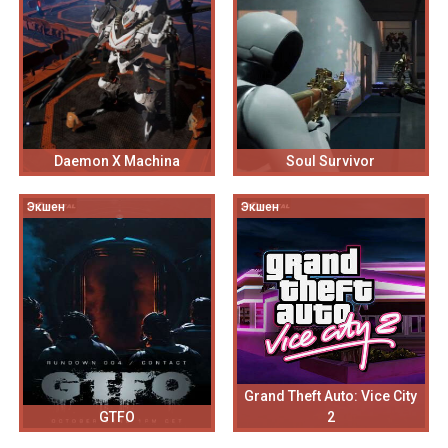
Daemon X Machina
Soul Survivor
Экшен
Экшен
Grand Theft Auto: Vice City
GTFO
2