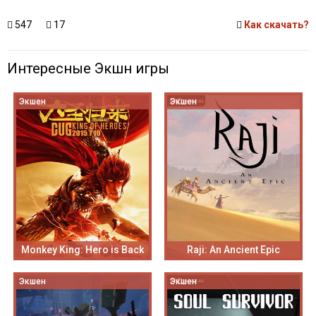
547
17
Как скачать?
Интересные Экшн игры
Экшен
Экшен
Monkey King: Hero is Back
Raji: An Ancient Epic
Экшен
Экшен