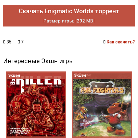
Скачать Enigmatic Worlds торрент
Размер игры: [292 MB]
35
7
Как скачать?
Интересные Экшн игры
Экшен
Экшен