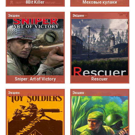
8Bit Killer
Меховые кулаки
Экшен
Экшен
Sniper: Art of Victory
Rescuer
Экшен
Экшен