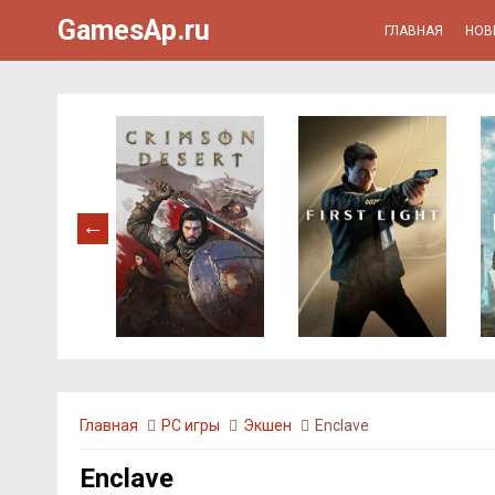
GamesAp.ru
ГЛАВНАЯ
НОВ
Главная
PC игры
Экшен
Enclave
Enclave