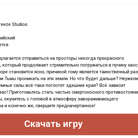
reeze Studios
лийский
ется
едлагается отправиться на просторы некогда прекрасного
, который продолжает стремительно погружаться в пучину хаос
коре становится ясно, причиной тому является таинственный раз
 Тьмы проникать на эти земли. Но что будет дальше? Неужели
мные силы всё-таки поглотят здешние края? Всё зависит
вас! Приготовьтесь стать частью смертоносного противостоян
ы, окунитесь с головой в атмосферу завораживающего
 и конечно же, свершите предначертанное!
Скачать игру