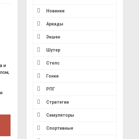
Новинки
Аркады
Экшен
Шутер
Стелс
а и
лом,
Гонки
РПГ
ия
Стратегии
Симуляторы
Спортивные