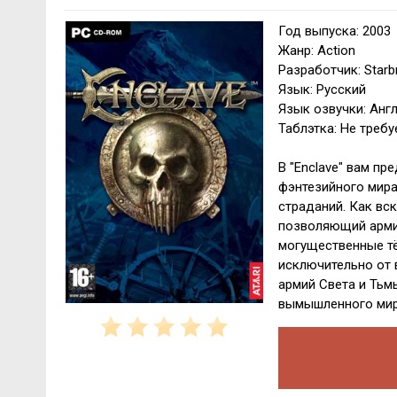
Год выпуска: 2003
Жанр: Action
Разработчик: Starb
Язык: Русский
Язык озвучки: Анг
Таблэтка: Не требу
В "Enclave" вам пр
фэнтезийного мира
страданий. Как вс
позволяющий армии
могущественные тё
исключительно от 
армий Света и Тьм
вымышленного мира