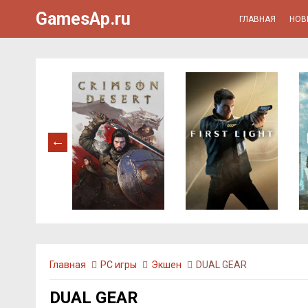
GamesAp.ru
ГЛАВНАЯ
НОВ
Главная
PC игры
Экшен
DUAL GEAR
DUAL GEAR