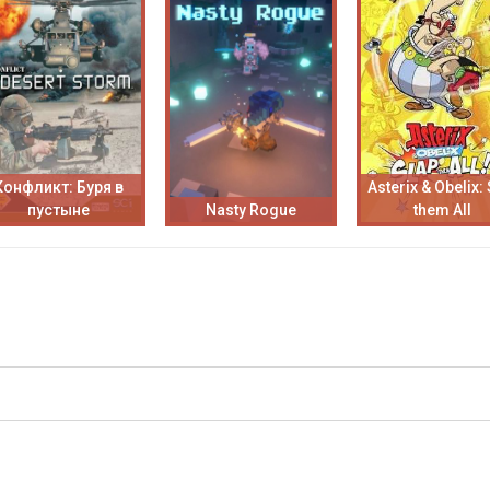
Конфликт: Буря в
Asterix & Obelix:
пустыне
Nasty Rogue
them All