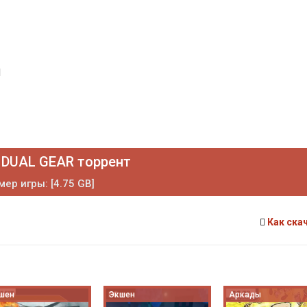
1
 DUAL GEAR торрент
мер игры: [4.75 GB]
Как ска
шен
Экшен
Аркады