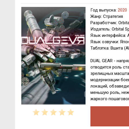
Год выпуска:
2020
Жанр: Стратегия
Разработчик: Orbita
Издатель: Orbital Sp
Язык интерфейса: 
Язык озвучки: Япо
Таблэтка: Вшита (A
DUAL GEAR - напря
отводится роль ста
зрелищных масшта
модернизации боев
локаций, обзаведит
меньшую роль, неж
жаркого пошаговог