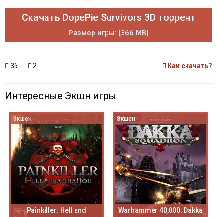
Скачать DopePie Survivors 3D торрент
Размер игры: [366 MB]
36
2
Как скачать?
Интересные Экшн игры
Экшен
Экшен
Painkiller: Hell and
Warhammer 40,000: Dakka