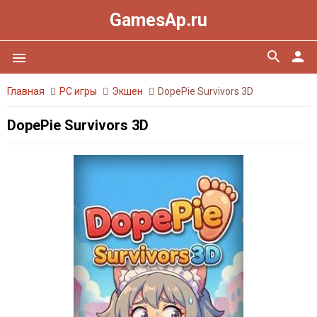
GamesAp.ru
search
person
menu
Главная
PC игры
Экшен
DopePie Survivors 3D
DopePie Survivors 3D