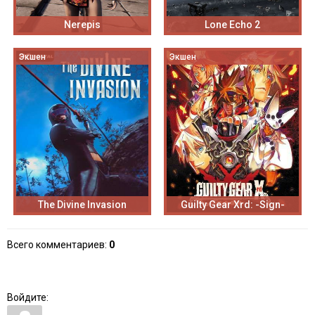
Nerepis
Lone Echo 2
Экшен
Экшен
The Divine Invasion
Guilty Gear Xrd: -Sign-
Всего комментариев
:
0
Войдите: