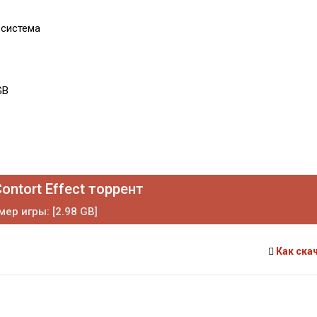
 система
GB
ontort Effect торрент
мер игры: [2.98 GB]
Как ска