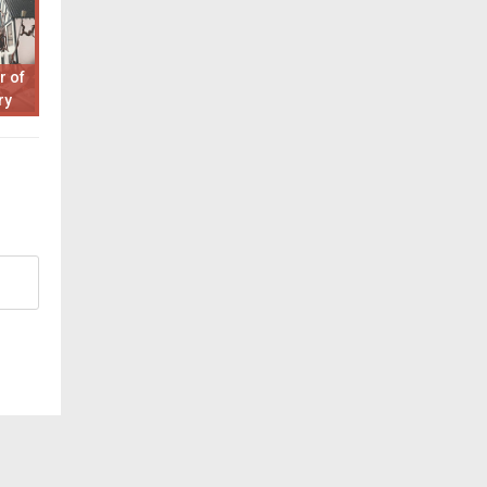
r of
ry