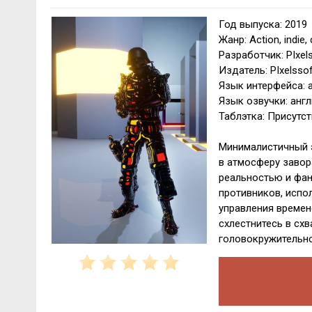
Год выпуска: 2019
Жанр: Action, indie, 
Разработчик: PIxel
Издатель: PIxelsso
Язык интерфейса: 
Язык озвучки: анг
Таблэтка: Присутст
Минималистичный э
в атмосферу завор
реальностью и фан
противников, испо
управления времен
схлестнитесь в сх
головокружительно