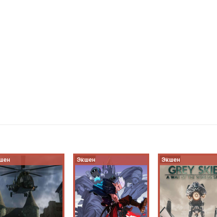
шен
Экшен
Экшен