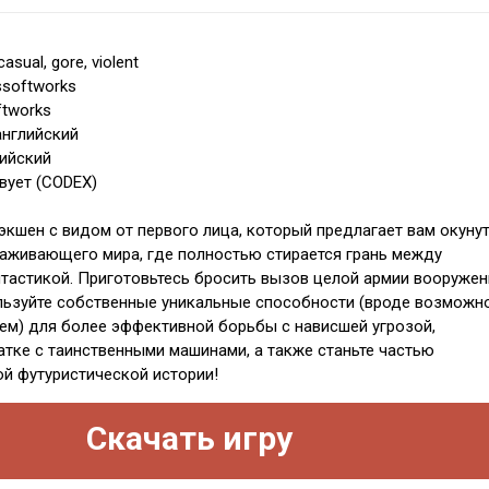
casual, gore, violent
ssoftworks
ftworks
английский
лийский
вует (CODEX)
кшен с видом от первого лица, который предлагает вам окуну
аживающего мира, где полностью стирается грань между
тастикой. Приготовьтесь бросить вызов целой армии вооруже
льзуйте собственные уникальные способности (вроде возможн
ем) для более эффективной борьбы с нависшей угрозой,
ватке с таинственными машинами, а также станьте частью
й футуристической истории!
Скачать игру