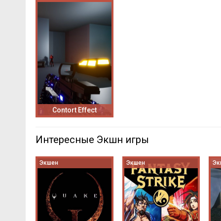
Contort Effect
Интересные Экшн игры
Экшен
Экшен
Эк