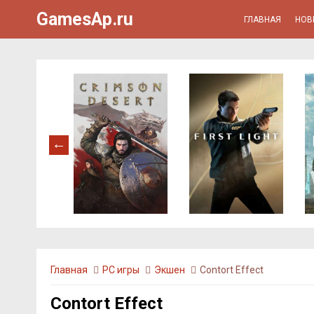
GamesAp.ru
ГЛАВНАЯ
НОВ
Главная
PC игры
Экшен
Contort Effect
Contort Effect