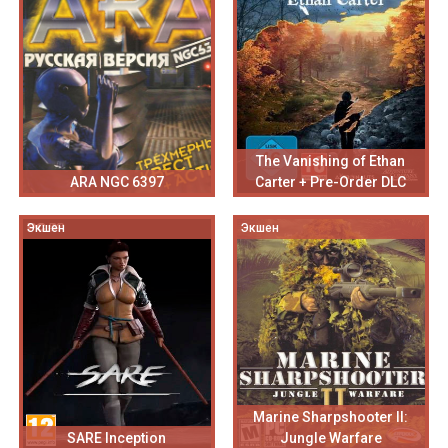
The Vanishing of Ethan
ARA NGC 6397
Carter + Pre-Order DLC
Экшен
Экшен
Marine Sharpshooter II:
SARE Inception
Jungle Warfare