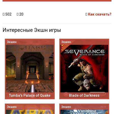
502
20
Как скачать?
Интересные Экшн игры
Экшен
Экшен
Tumba's Palace of Quake
Blade of Darkness
Экшен
Экшен