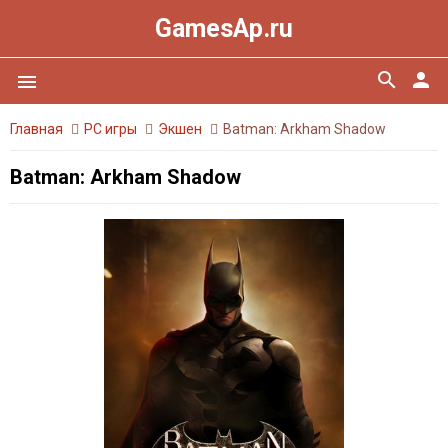
GamesAp.ru
search
person
menu
Главная
PC игры
Экшен
Batman: Arkham Shadow
Batman: Arkham Shadow