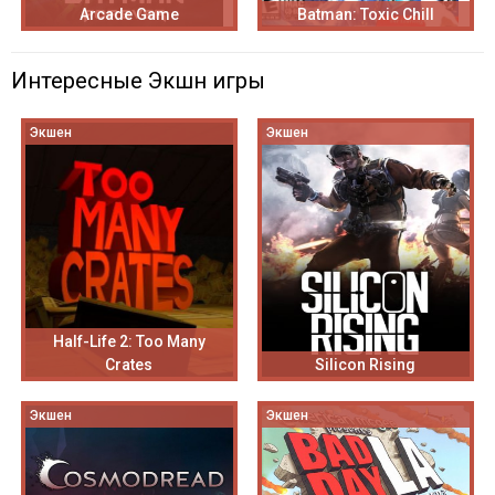
Arcade Game
Batman: Toxic Chill
Интересные Экшн игры
Экшен
Экшен
Half-Life 2: Too Many
Crates
Silicon Rising
Экшен
Экшен