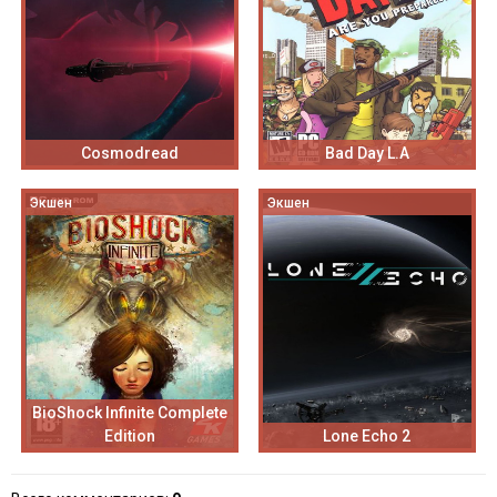
Cosmodread
Bad Day L.A
Экшен
Экшен
BioShock Infinite Complete
Edition
Lone Echo 2