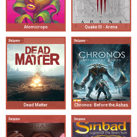
Atomicrops
Quake III - Arena
Экшен
Экшен
Dead Matter
Chronos: Before the Ashes
Экшен
Экшен