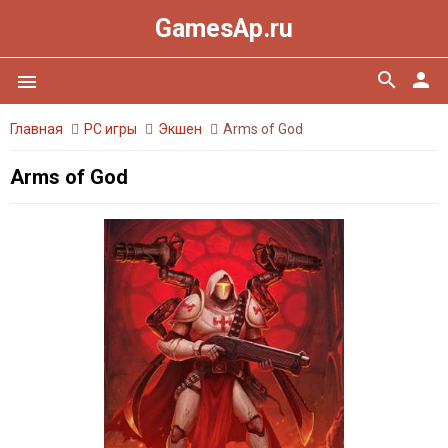
GamesAp.ru
search
person
menu
Главная
PC игры
Экшен
Arms of God
Arms of God