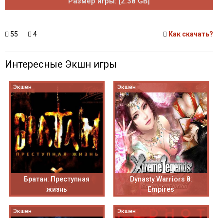
Размер игры: [2.38 GB]
55
4
Как скачать?
Интересные Экшн игры
Экшен
Экшен
Братан: Преступная
Dynasty Warriors 8:
жизнь
Empires
Экшен
Экшен