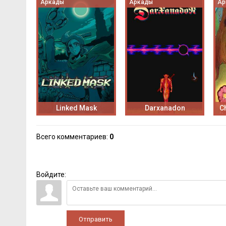
Аркады
Аркады
Ар
Linked Mask
Darxanadon
C
Всего комментариев
:
0
Войдите:
Отправить