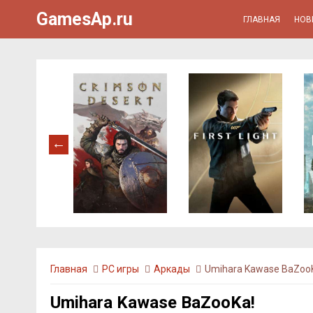
GamesAp.ru
ГЛАВНАЯ
НОВ
Главная
PC игры
Аркады
Umihara Kawase BaZoo
Umihara Kawase BaZooKa!