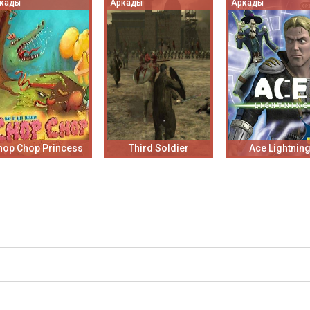
кады
Аркады
Аркады
hop Chop Princess
Third Soldier
Ace Lightnin