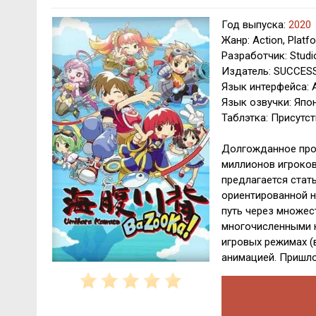
Год выпуска:
2020
Жанр: Action, Platf
Разработчик: Studi
Издатель: SUCCESS
Язык интерфейса: 
Язык озвучки: Япо
Таблэтка: Присутст
Долгожданное про
миллионов игроков
предлагается стать
ориентированной н
путь через множес
многочисленными н
игровых режимах (в
анимацией. Пришло