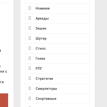
Новинки
Аркады
Экшен
Шутер
Стелс
а
Гонки
й
РПГ
ке с
Стратегии
 и
Симуляторы
Спортивные