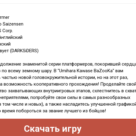
ormer
o Saizensen
 Corp.
Английский
нский
вует (DARKSiDERS)
должение знаменитой серии платформеров, покорившей сердц
 по всему земному шару. В "Umihara Kawase BaZooKa" вам
 частью новой головокружительной истории, но на этот раз,
а возможность кооперативного прохождения! Проделайте сво
тво захватывающих внутриигровых этапов, схлестнитесь в схват
еприятелями, попробуйте свои силы в самых разнообразных
 том числе и новых), а также насладитесь улучшенной графикой
 время побороться за звание лучшего из бойцов!
Скачать игру