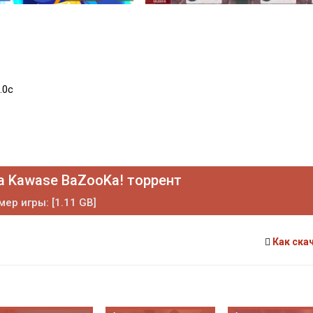
.0c
a Kawase BaZooKa! торрент
мер игры: [1.11 GB]
Как ска