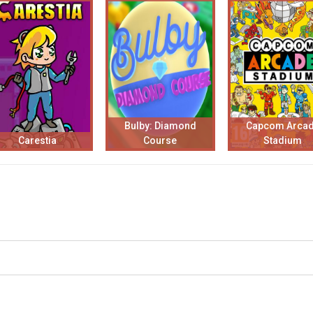
Bulby: Diamond
Capcom Arca
Carestia
Course
Stadium