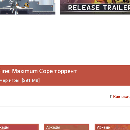
 Fine: Maximum Cope торрент
мер игры: [281 MB]
Как ска
кады
Аркады
Аркады