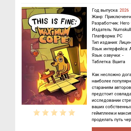
Год выпуска:
2026
Жанр: Приключенче
Разработчик: Hero
Издатель: Numskul
Платформа: PC
Тип издания: Лице
Язык интерфейса: 
Язык озвучки: -
Таблетка: Вшита
Как несложно догад
наиболее популярн
стараниям авторов
предстоит совлада
исследовании стре
ваших собственных
геймплеем.и макси
проделать путь че