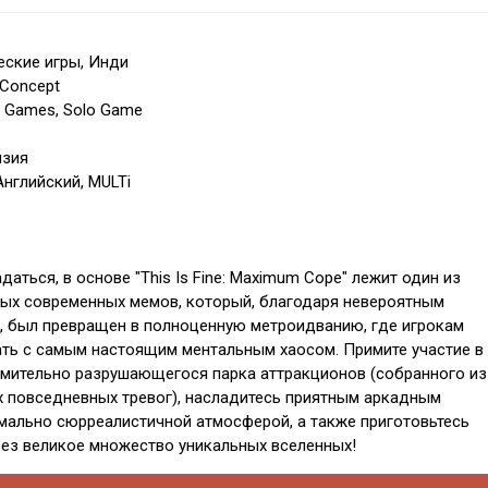
ские игры, Инди
 Concept
l Games, Solo Game
нзия
Английский, MULTi
аться, в основе "This Is Fine: Maximum Cope" лежит один из
ых современных мемов, который, благодаря невероятным
, был превращен в полноценную метроидванию, где игрокам
ть с самым настоящим ментальным хаосом. Примите участие в
мительно разрушающегося парка аттракционов (собранного из
 повседневных тревог), насладитесь приятным аркадным
мально сюрреалистичной атмосферой, а также приготовьтесь
рез великое множество уникальных вселенных!