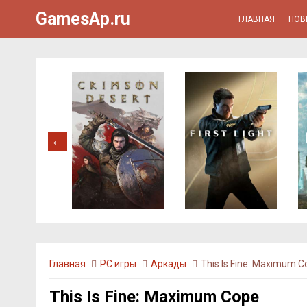
GamesAp.ru
ГЛАВНАЯ
НОВ
Главная
PC игры
Аркады
This Is Fine: Maximum C
This Is Fine: Maximum Cope