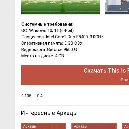
Системные требования:
ОС: Windows 10, 11 (64-bit)
Процессор: Intel Core2 Duo E8400, 3.0GHz
Оперативная память: 3 GB ОЗУ
Видеокарта: Geforce 9600 GT
Место на диске: 4 GB
Скачать This Is
Раз
105
4
Интересные Аркады
Аркады
Аркады
Ар