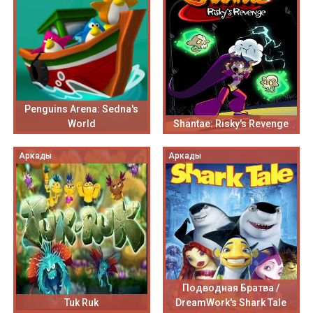
Penguins Arena: Sedna's
World
Shantae: Risky's Revenge
Аркады
Аркады
Подводная Братва /
Tuk Ruk
DreamWork's Shark Tale