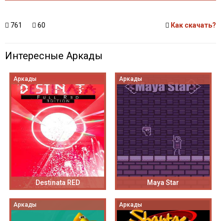
761
60
Как скачать?
Интересные Аркады
Аркады
Аркады
Destinata RED
Maya Star
Аркады
Аркады