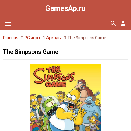
GamesAp.ru
search
person
menu
Главная
PC игры
Аркады
The Simpsons Game
The Simpsons Game