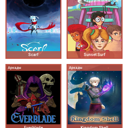
Scarf
Sunset Surf
Аркады
Аркады
Everblade
Kingdom Shell