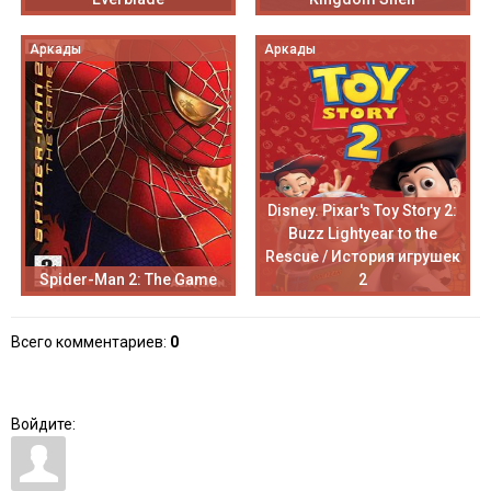
Аркады
Аркады
Disney. Pixar's Toy Story 2:
Buzz Lightyear to the
Rescue / История игрушек
Spider-Man 2: The Game
2
Всего комментариев
:
0
Войдите: