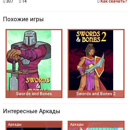
307
14
Как скачать?
Похожие игры
Swords and Bones
Swords and Bones 2
Интересные Аркады
Аркады
Аркады