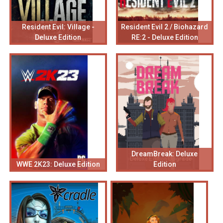
Resident Evil: Village -
Resident Evil 2 / Biohazard
Deluxe Edition
RE:2 - Deluxe Edition
DreamBreak: Deluxe
WWE 2K23: Deluxe Edition
Edition