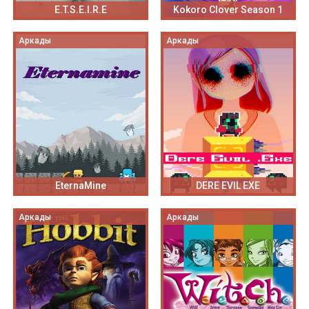
E.T.S.E.I.R.E
Kokoro Clover Season 1
Аркады
Аркады
EternaMine
DERE EVIL EXE
Аркады
Аркады