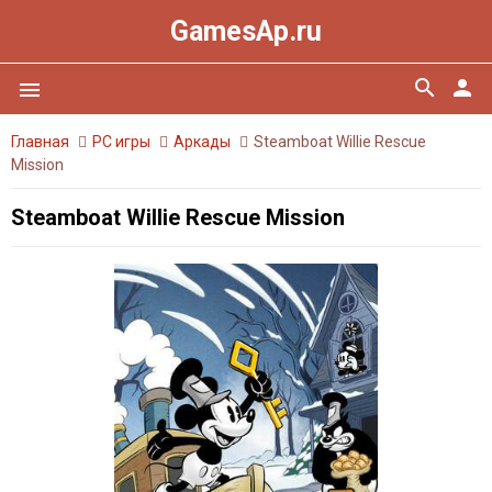
GamesAp.ru
search
person
menu
Главная
PC игры
Аркады
Steamboat Willie Rescue
Mission
Steamboat Willie Rescue Mission