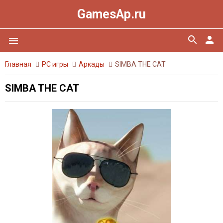
GamesAp.ru
search
person
menu
Главная
PC игры
Аркады
SIMBA THE CAT
SIMBA THE CAT