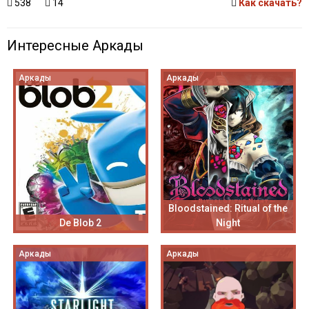
538
14
Как скачать?
Интересные Аркады
Аркады
Аркады
Bloodstained: Ritual of the
De Blob 2
Night
Аркады
Аркады