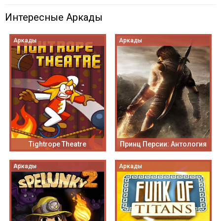
Интересные Аркады
Аркады
Аркады
Tightrope Theatre
Принц Персии: Антология
Аркады
Аркады