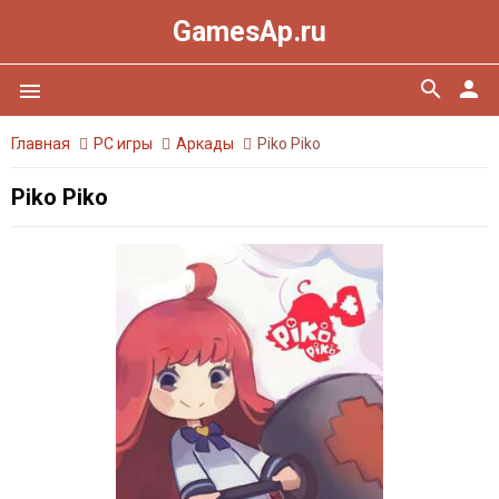
GamesAp.ru
search
person
menu
Главная
PC игры
Аркады
Piko Piko
Piko Piko