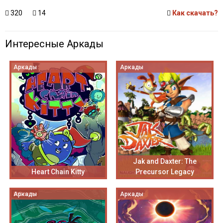
320
14
Как скачать?
Интересные Аркады
Аркады
Аркады
Jak and Daxter: The
Heart Chain Kitty
Precursor Legacy
Аркады
Аркады