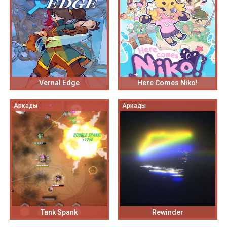
Vernal Edge
Here Comes Niko!
Аркады
Аркады
Tank Spank
Rewinder