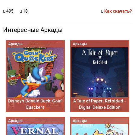
495
18
Как скачать?
Интересные Аркады
Аркады
Аркады
Disney's Donald Duck: Goin'
A Tale of Paper: Refolded -
Quackers
Digital Deluxe Edition
Аркады
Аркады