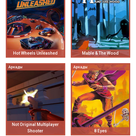
Hot Wheels Unleashed
Mable & The Wood
Аркады
Аркады
Not Original Multiplayer
Shooter
8 Eyes