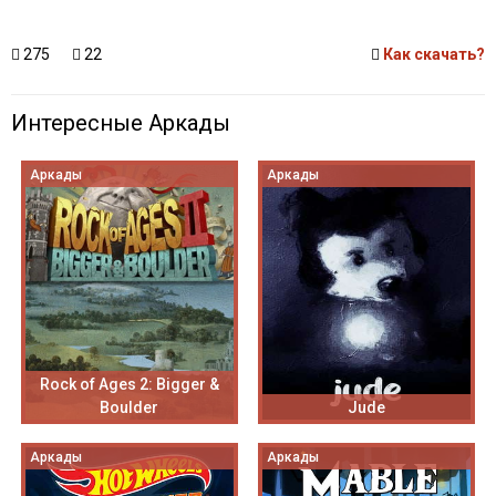
275
22
Как скачать?
Интересные Аркады
Аркады
Аркады
Rock of Ages 2: Bigger &
Boulder
Jude
Аркады
Аркады