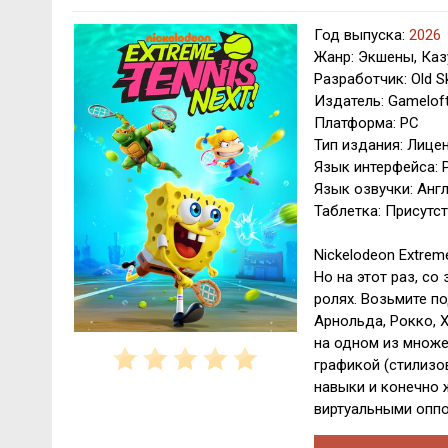
Год выпуска:
2026
Жанр: Экшены, Каз
Разработчик: Old S
Издатель: Gamelof
Платформа: PC
Тип издания: Лице
Язык интерфейса: Р
Язык озвучки: Анг
Таблетка: Присутст
Nickelodeon Extrem
Но на этот раз, со
ролях. Возьмите п
Арнольда, Рокко, 
на одном из множе
графикой (стилизо
навыки и конечно 
виртуальными оппо