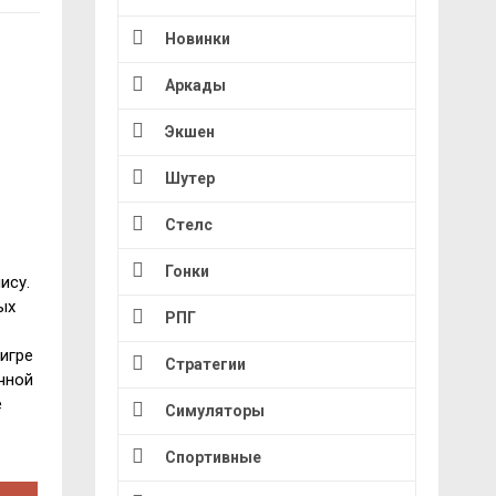
Новинки
Аркады
Экшен
Шутер
Стелс
Гонки
ису.
ых
РПГ
игре
Стратегии
чной
е
Симуляторы
Спортивные