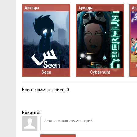
Аркады
Аркады
Ар
Seen
Cyberhunt
Всего комментариев
:
0
Войдите: