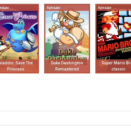
кады
Аркады
Аркады
Aladdin: Save The
Duke Dashington
Super Mario B
Princess
Remastered
classic