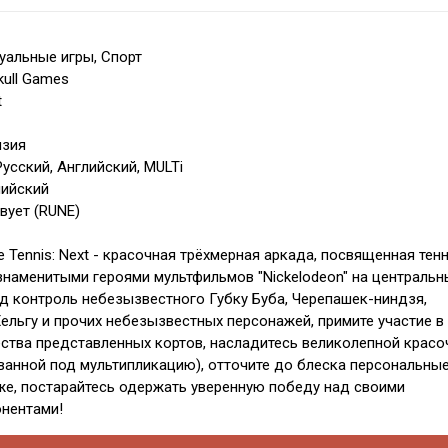
уальные игры, Спорт
kull Games
t
нзия
усский, Английский, MULTi
лийский
вует (RUNE)
e Tennis: Next - красочная трёхмерная аркада, посвященная тенн
 знаменитыми героями мультфильмов "Nickelodeon" на центральн
од контроль небезызвестного Губку Буба, Черепашек-ниндзя,
Хельгу и прочих небезызвестных персонажей, примите участие в 
ства представленных кортов, насладитесь великолепной красо
ванной под мультипликацию), отточите до блеска персональны
же, постарайтесь одержать уверенную победу над своими
нентами!