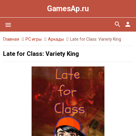
GamesAp.ru
search
person
menu
Главная
PC игры
Аркады
Late for Class: Variety King
Late for Class: Variety King