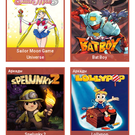
Sailor Moon Game
Universe
Bat Boy
Аркады
Аркады
Spelunky 2
Lollypop