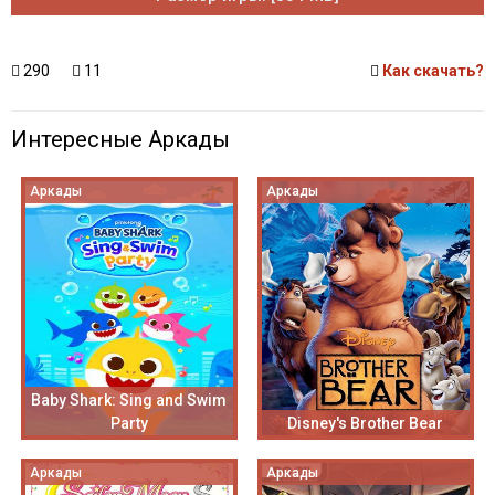
290
11
Как скачать?
Интересные Аркады
Аркады
Аркады
Baby Shark: Sing and Swim
Party
Disney's Brother Bear
Аркады
Аркады