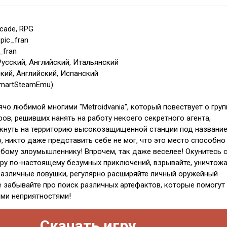
rcade, RPG
pic_fran
_fran
Русский, Английский, Итальянский
кий, Английский, Испанский
SmartSteamEmu)
чо любимой многими "Metroidvania", который повествует о груп
ов, решивших нанять на работу некоего секретного агента,
икнуть на территорию высокозащищенной станции под названи
, никто даже представить себе не мог, что это место способно
бому злоумышленнику! Впрочем, так даже веселее! Окунитесь 
ру по-настоящему безумных приключений, взрывайте, уничтожа
различные ловушки, регулярно расширяйте личный оружейный
не забывайте про поиск различных артефактов, которые помогут
ми неприятностями!
Скачать игру