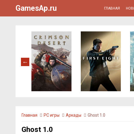
GamesAp.ru
ГЛАВНАЯ
НОВ
Главная
PC игры
Аркады
Ghost 1.0
Ghost 1.0