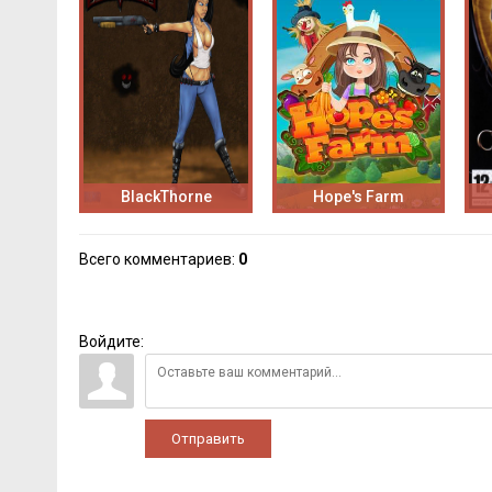
BlackThorne
Hope's Farm
Всего комментариев
:
0
Войдите:
Отправить