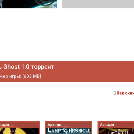
 Ghost 1.0 торрент
мер игры: [603 MB]
Как ска
кады
Аркады
Аркады