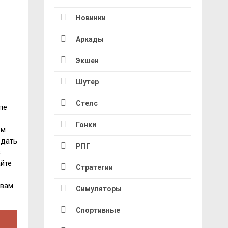
Новинки
Аркады
Экшен
Шутер
Стелс
пе
Гонки
ем
 дать
РПГ
с
йте
Стратегии
 вам
Симуляторы
Спортивные