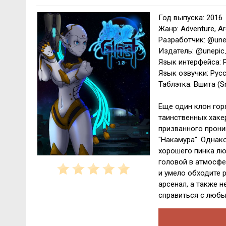
Год выпуска: 2016
Жанр: Adventure, A
Разработчик: @une
Издатель: @unepic
Язык интерфейса: 
Язык озвучки: Русс
Таблэтка: Вшита (
Еще один клон горя
таинственных хакер
призванного прон
"Накамура". Однако
хорошего пинка лю
головой в атмосфе
и умело обходите 
арсенал, а также 
справиться с любы