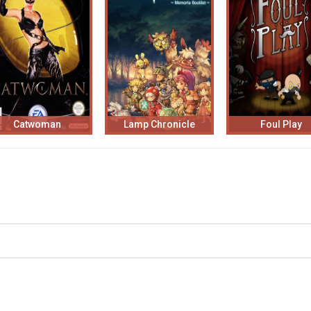
Catwoman
Lamp Chronicle
Foul Play