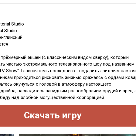
erial Studio
l Studio
Английский
ется
трёхмерный экшен (с классическим видом сверху), который
ать частью экстремального телевизионного шоу под названием
y TV Show". Главная цель последнего - подарить зрителям насто
тникам приходиться рисковать жизнью сражаясь с ордами ков
вьтесь окунуться с головой в атмосферу настоящего
драйва, насладитесь завидным разнообразием орудий и арен, 
беду над злобной могущественной корпорацией.
Скачать игру