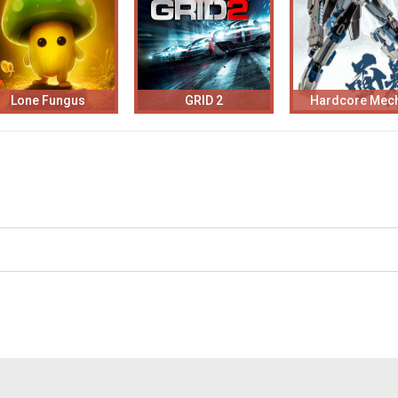
Lone Fungus
GRID 2
Hardcore Mec