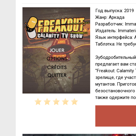
Год выпуска: 2019
Жанр: Аркада
Разработчик: Immat
Издатель: Immateria
Язык интерфейса: 
Таблэтка: Не требу
Зубодробительный 
предлагает вам ст
"Freakout: Calamit
зрелище, где учас
мутантов. Пригото
безостановочного 
также одержите по