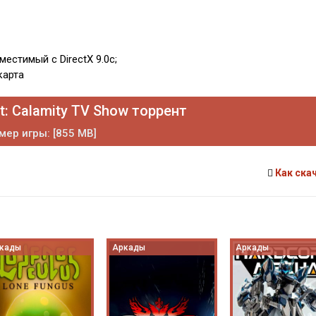
естимый с DirectX 9.0c;
карта
t: Calamity TV Show торрент
мер игры: [855 MB]
Как ска
кады
Аркады
Аркады