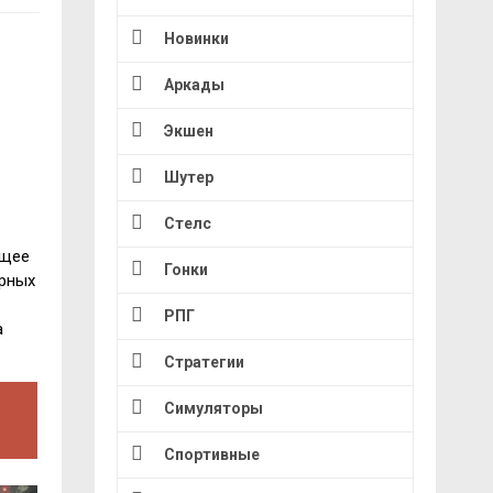
Новинки
Аркады
Экшен
Шутер
Стелс
ящее
Гонки
арных
РПГ
а
Стратегии
Симуляторы
Спортивные