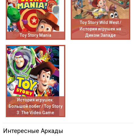
Toy Story Wild West /
История игрушек на
Toy Story Mania
Диком Западе
История игрушек:
Большой побег / Toy Story
3: The Video Game
Интересные Аркады