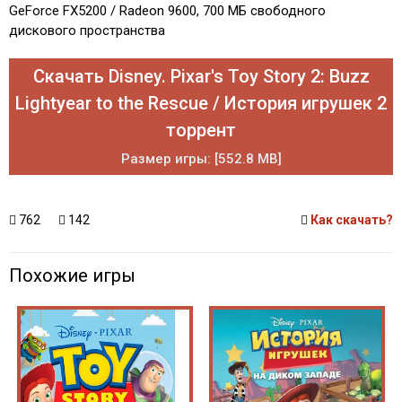
GeForce FX5200 / Radeon 9600, 700 МБ свободного
дискового пространства
Скачать Disney. Pixar's Toy Story 2: Buzz
Lightyear to the Rescue / История игрушек 2
торрент
Размер игры: [552.8 MB]
762
142
Как скачать?
Похожие игры