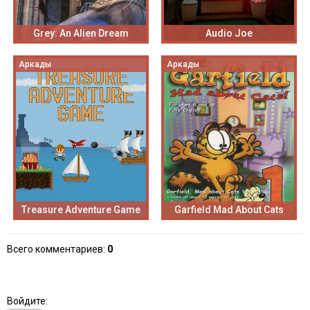
Grey: An Alien Dream
Audio Joe
Аркады
Аркады
Treasure Adventure Game
Garfield Mad About Cats
Всего комментариев
:
0
Войдите: