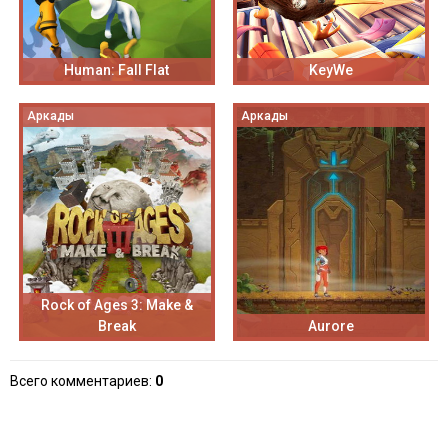
Human: Fall Flat
KeyWe
Аркады
Аркады
Rock of Ages 3: Make &
Break
Aurore
Всего комментариев
:
0