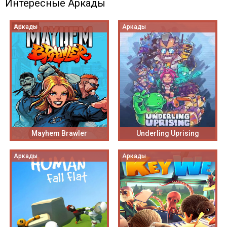
Интересные Аркады
Аркады
Аркады
Mayhem Brawler
Underling Uprising
Аркады
Аркады