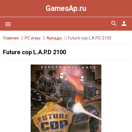
GamesAp.ru
search
person
menu
Главная
PC игры
Аркады
Future cop L.A.P.D 2100
Future cop L.A.P.D 2100