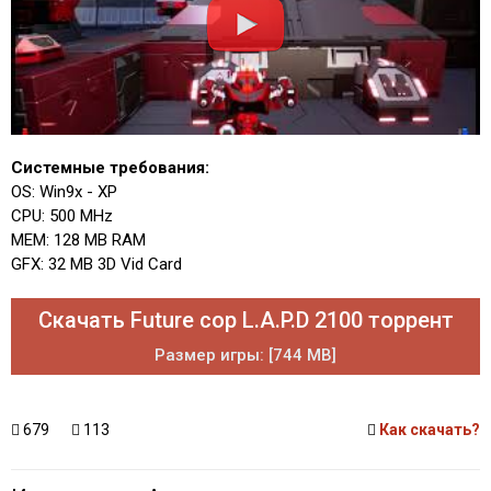
Системные требования:
OS: Win9x - XP
CPU: 500 MHz
MEM: 128 MB RAM
GFX: 32 MB 3D Vid Card
Скачать Future cop L.A.P.D 2100 торрент
Размер игры: [744 MB]
679
113
Как скачать?