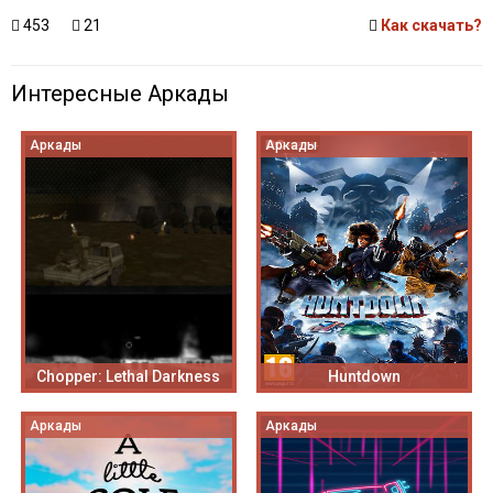
453
21
Как скачать?
Интересные Аркады
Аркады
Аркады
Chopper: Lethal Darkness
Huntdown
Аркады
Аркады