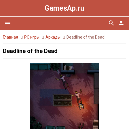
GamesAp.ru
search
person
menu
Главная
PC игры
Аркады
Deadline of the Dead
Deadline of the Dead