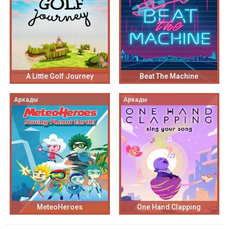
A Little Golf Journey
Beat The Machine
Аркады
Аркады
MeteoHeroes
One Hand Clapping