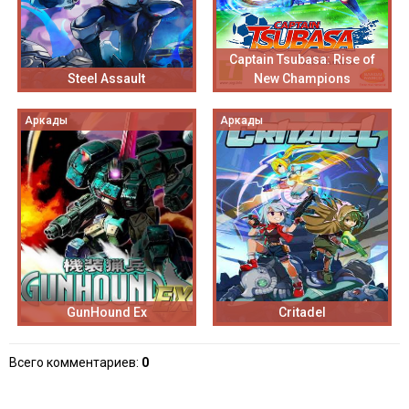
Captain Tsubasa: Rise of
Steel Assault
New Champions
Аркады
Аркады
GunHound Ex
Critadel
Всего комментариев
:
0