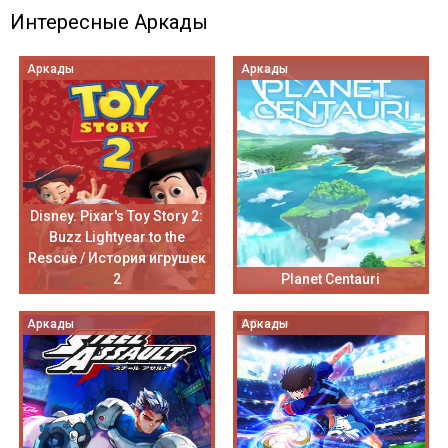
Интересные Аркады
Аркады
Аркады
Disney. Pixar's Toy Story 2:
Buzz Lightyear to the
Rescue / История игрушек
2
Planet Centauri
Аркады
Аркады