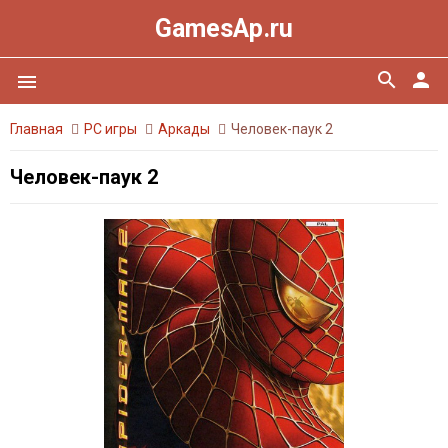
GamesAp.ru
search
person
menu
Главная
PC игры
Аркады
Человек-паук 2
Человек-паук 2