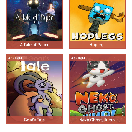
A Tale of Paper
Hoplegs
Аркады
Аркады
Goat's Tale
Neko Ghost, Jump!