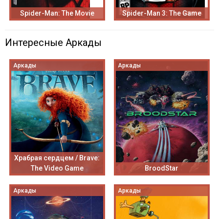
Spider-Man: The Movie
Spider-Man 3: The Game
Интересные Аркады
Аркады
Аркады
Храбрая сердцем / Brave:
The Video Game
BroodStar
Аркады
Аркады