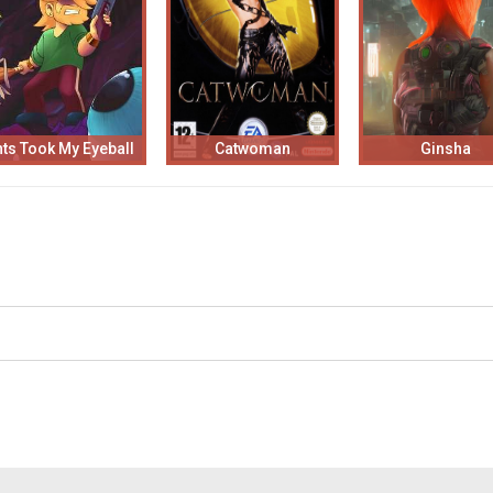
ts Took My Eyeball
Catwoman
Ginsha