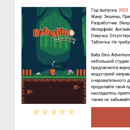
Год выпуска:
2023
Жанр: Экшены, Пр
Разработчик: Slee
Интерфейс: Англий
Озвучка: Отсутству
Таблетка: Не требу
Baby Dino Adventu
небольшой студии 
предлагается верн
индустрией заправ
очаровательного д
проделайте свой п
насладитесь прият
также не забывайт