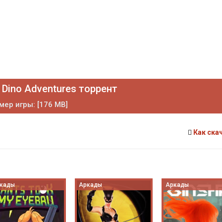
 Dino Adventures торрент
мер игры: [176 MB]
Как ска
кады
Аркады
Аркады