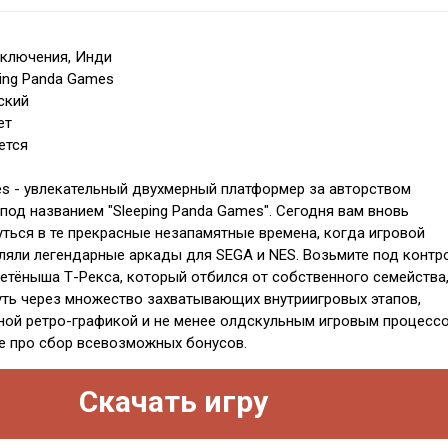
иключения, Инди
ping Panda Games
ский
ет
ется
res - увлекательный двухмерный платформер за авторством
под названием "Sleeping Panda Games". Сегодня вам вновь
уться в те прекрасные незапамятные времена, когда игровой
ляли легендарные аркады для SEGA и NES. Возьмите под контр
етёныша Т-Рекса, который отбился от собственного семейства
уть через множество захватывающих внутриигровых этапов,
ной ретро-графикой и не менее олдскульным игровым процессо
е про сбор всевозможных бонусов.
Скачать игру